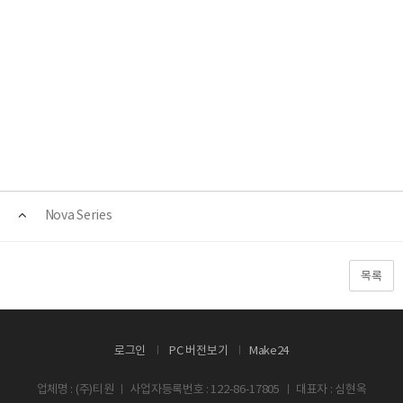
Nova Series
목록
로그인
PC 버전보기
Make24
업체명 : (주)티원 ㅣ 사업자등록번호 : 122-86-17805 ㅣ 대표자 : 심현옥