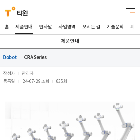
홈
제품안내
인사말
사업영역
오시는 길
기술문의
파트
제품안내
Dobot
CRA Series
작성자
관리자
등록일
24-07-29
조회
635회